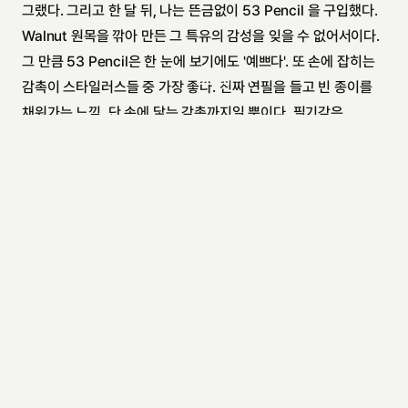
그랬다. 그리고 한 달 뒤, 나는 뜬금없이 53 Pencil 을 구입했다. 
Walnut 원목을 깎아 만든 그 특유의 감성을 잊을 수 없어서이다. 
그 만큼 53 Pencil은 한 눈에 보기에도 '예쁘다'. 또 손에 잡히는 
Detail
감촉이 스타일러스들 중 가장 좋다. 진짜 연필을 들고 빈 종이를 
채워가는 느낌. 단 손에 닿는 감촉까지일 뿐이다. 필기감은 
Category
Gadgets
애플펜슬에 전혀 비할 바가 못되는데, 뭉툭하고 두터운 팁으로 
Date
May 18, 2016
인해 작은 글씨는 포기하는 것이 좋겠다.(그럼에도 'Noteshelf' 
Read Time
1 minutes
앱의 확대 기능을 통해 필기를 아주 잘 하고있다. 인간은 역시 
적응의 동물이다?)