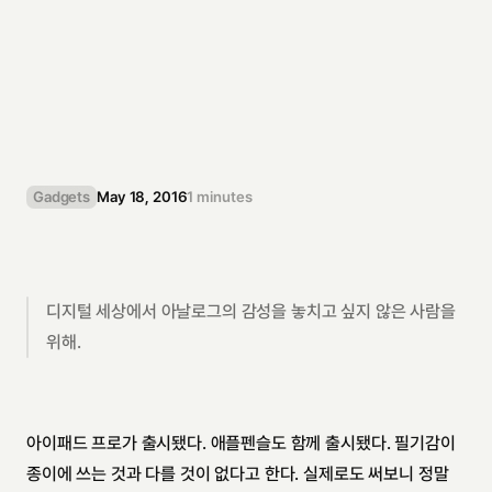
아
날
로
그
가
되
고
싶
은
아
날
로
그
,
5
3
P
e
n
c
i
l
디
지
털
세
상
에
서
아
날
로
그
의
감
성
을
놓
치
고
싶
지
않
은
사
람
을
위
해
.
Gadgets
May 18, 2016
1 minutes
디지털 세상에서 아날로그의 감성을 놓치고 싶지 않은 사람을 
위해.
아이패드 프로가 출시됐다. 애플펜슬도 함께 출시됐다. 필기감이 
종이에 쓰는 것과 다를 것이 없다고 한다. 실제로도 써보니 정말 