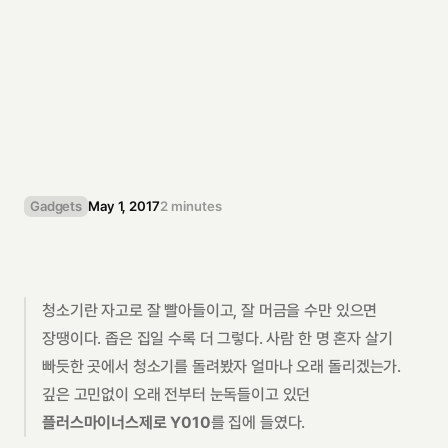
아
반
떼
A
D
말
고
진
짜
S
u
p
e
r
N
o
r
m
a
l
,
Y
0
1
0
예
쁘
더
라
도
일
은
잘
해
야
한
다
는
주
의
라
면
.
Gadgets
May 1, 2017
2 minutes
청소기란 자고로 잘 빨아들이고, 잘 머금을 수만 있으면 
장땡이다. 좁은 집일 수록 더 그렇다. 사람 한 명 혼자 살기 
빠듯한 곳에서 청소기를 돌려봤자 얼마나 오래 돌리겠는가. 
깊은 고민없이 오래 전부터 눈독들이고 있던 
플러스마이너스제로 Y010
를 집에 들였다.