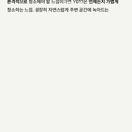
본격적으로
 청소해야 할 느낌이라면 Y010은 
언제든지 가볍게
Detail
청소하는 느낌. 굉장히 자연스럽게 주변 공간에 녹아드는 
Category
Gadgets
가구같은
 디자인이다.
Date
May 1, 2017
Read Time
2 minutes
일상 속의 청소기.