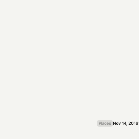
에
르
메
스
와
파
산
책
은
호
기
심
의
해
소
Places
Nov 14, 2016