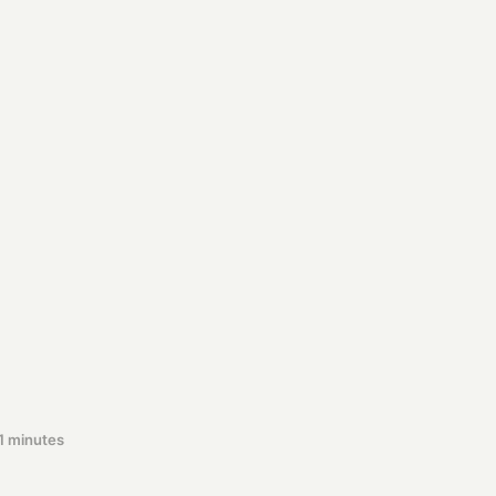
리
지
앵
의
여
유
로
운
산
책
방
식
이
자
일
상
이
다
.
1 minutes